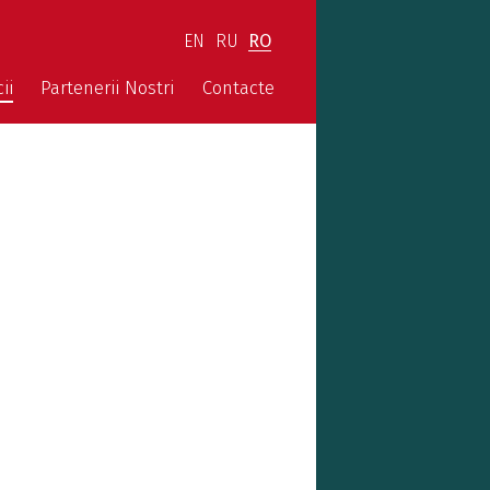
EN
RU
RO
ii
Partenerii Nostri
Contacte